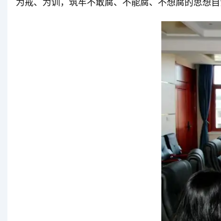
为戒、为训，筑牢不敢腐、不能腐、不想腐的思想自